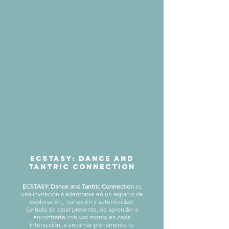
ecstasy: dance and
tantric connection
ECSTASY: Dance and Tantric Connection
es
una invitación a adentrarse en un espacio de
exploración,
conexión y autenticidad.
Se trata de estar presente, de aprender a
encontrarte con vos mismo en cada
interacción, a encarnar plenamente tu