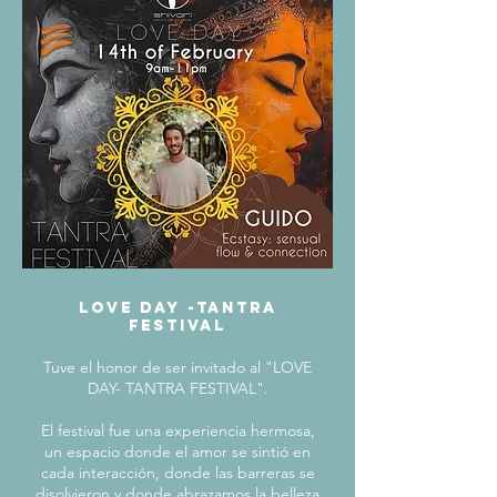
love day -tantra
festival
Tuve el honor de ser invitado al "LOVE
DAY- TANTRA FESTIVAL".
El festival fue una experiencia hermosa,
un espacio donde el amor se sintió en
cada interacción, donde las barreras se
disolvieron y donde abrazamos la belleza