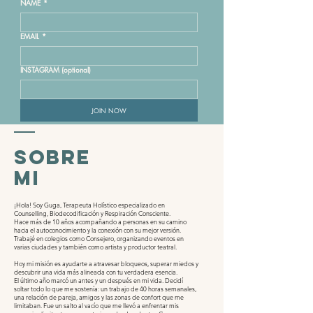
NAME
*
EMAIL
*
INSTAGRAM (optional)
JOIN NOW
SOBRE
MI
¡Hola! Soy Guga, Terapeuta Holístico especializado en
Counselling, Biodecodificación y Respiración Consciente.
Hace más de 10 años acompañando a personas en su camino
hacia el autoconocimiento y la conexión con su mejor versión.
Trabajé en colegios como Consejero, organizando eventos en
varias ciudades y también como artista y productor teatral.
Hoy mi misión es ayudarte a atravesar bloqueos, superar miedos y
descubrir una vida más alineada con tu verdadera esencia.
El último año marcó un antes y un después en mi vida. Decidí
soltar todo lo que me sostenía: un trabajo de 40 horas semanales,
una relación de pareja, amigos y las zonas de confort que me
limitaban. Fue un salto al vacío que me llevó a enfrentar mis