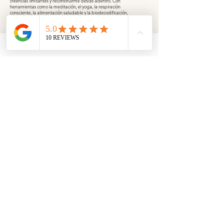
creencias limitantes y reconstruirme desde adentro. Con
herramientas como la meditación, el yoga, la respiración
consciente, la alimentación saludable y la biodecodificación,
aprenderás de a poco a diseñar la vida que realmente deseabas
vivir.
Hoy quiero compartir todo lo que aprende y acompañar a
personas en su proceso de transformación. Si sentiste que algo te
está frenando, que hay una voz interna que te aleja de lo que
soñás, estoy acá para ayudarte. Si yo pude hacerlo, sé que tú
también podrás. Este es el momento.
¡Empezá el 2025 conectando con tu esencia, destrabando tus
creencias limitantes y creando la vida que merecés!