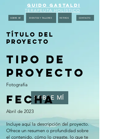
GUIDO GASTALDI
TERAPEUTA HOLÍSTICO
SOBRE MÍ
EVENTOS Y TALLERES
RETIROS
CONTACTO
Título del
proyecto
Tipo de
proyecto
Fotografía
Fecha
SOBRE MÍ
Abril de 2023
Incluye aquí la descripción del proyecto.
Ofrece un resumen o profundidad sobre
el contenido, cómo lo creaste, lo que te