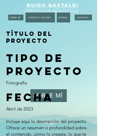
GUIDO GASTALDI
TERAPEUTA HOLÍSTICO
SOBRE MÍ
EVENTOS Y TALLERES
RETIROS
CONTACTO
Título del
proyecto
Tipo de
proyecto
Fotografía
Fecha
SOBRE MÍ
Abril de 2023
Incluye aquí la descripción del proyecto.
Ofrece un resumen o profundidad sobre
el contenido, cómo lo creaste, lo que te