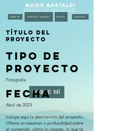
GUIDO GASTALDI
TERAPEUTA HOLÍSTICO
SOBRE MÍ
EVENTOS Y TALLERES
RETIROS
CONTACTO
Título del
proyecto
Tipo de
proyecto
Fotografía
Fecha
SOBRE MÍ
Abril de 2023
Incluye aquí la descripción del proyecto.
Ofrece un resumen o profundidad sobre
el contenido, cómo lo creaste, lo que te